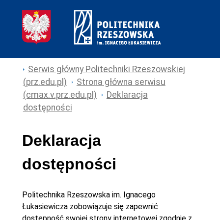
Serwis główny Politechniki Rzeszowskiej
(prz.edu.pl)
Strona główna serwisu
(cmax.v.prz.edu.pl)
Deklaracja
dostępności
Deklaracja
dostępności
Politechnika Rzeszowska im. Ignacego
Łukasiewicza
zobowiązuje się zapewnić
dostępność swojej
strony internetowej
zgodnie z