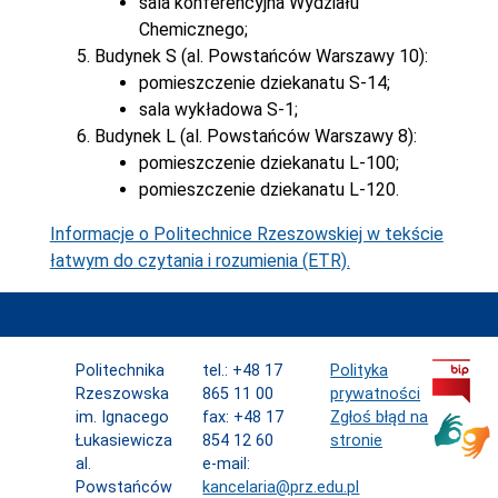
sala konferencyjna Wydziału
Chemicznego;
Budynek S (al. Powstańców Warszawy 10):
pomieszczenie dziekanatu S-14;
sala wykładowa S-1;
Budynek L (al. Powstańców Warszawy 8):
pomieszczenie dziekanatu L-100;
pomieszczenie dziekanatu L-120.
Informacje o Politechnice Rzeszowskiej w tekście
łatwym do czytania i rozumienia (ETR).
Politechnika
tel.: +48 17
Polityka
Rzeszowska
865 11 00
prywatności
im. Ignacego
fax: +48 17
Zgłoś błąd na
Łukasiewicza
854 12 60
stronie
al.
e-mail:
Powstańców
kancelaria@prz.edu.pl