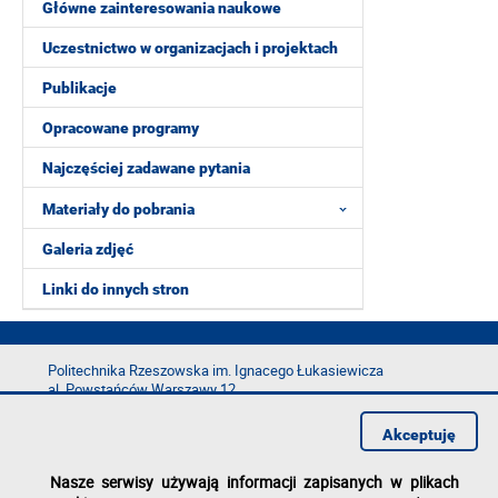
Główne zainteresowania naukowe
Uczestnictwo w organizacjach i projektach
Publikacje
Opracowane programy
Najczęściej zadawane pytania
Materiały do pobrania
Galeria zdjęć
Linki do innych stron
Politechnika Rzeszowska im. Ignacego Łukasiewicza
al. Powstańców Warszawy 12
35-029 Rzeszów
Akceptuję
tel.: +48 17 865 11 00
fax: +48 17 854 12 60
Nasze serwisy używają informacji zapisanych w plikach
e-mail:
kancelaria@prz.edu.pl